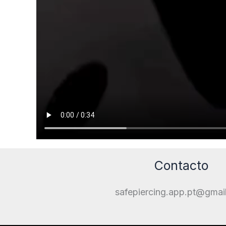
Contacto
safepiercing.app.pt@gmai